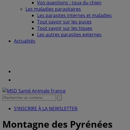
Vos questions : toux du chien
Les maladies parasitaires
Les parasites internes et maladies
Tout savoir sur les puces
Tout savoir sur les tiques
Les autres parasites externes
Actualités
La
santé
Youtube
de
mon
Facebook
chien
Search
Submit
search
for:
S’INSCRIRE À LA NEWSLETTER
Montagne des Pyrénées