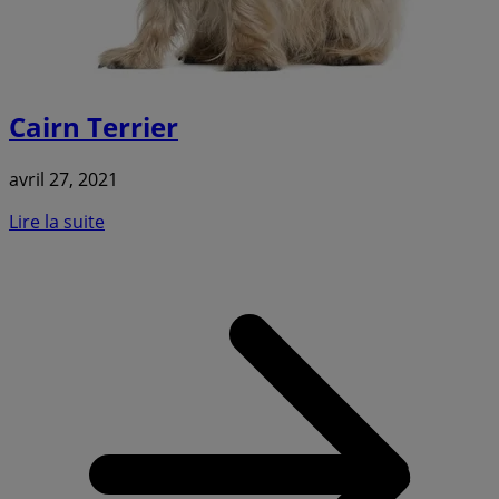
Cairn Terrier
avril 27, 2021
Lire la suite
a
C
T