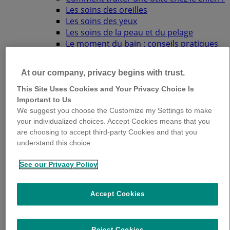
Les soins des oreilles
Les soins des yeux
Les soins de la peau et du pelage
Le moment du bain : conseils pratiques
Les griffes (ongles) de mon chien :
comment bien les entretenir ?
At our company, privacy begins with trust.
Vos questions : peau et poils
L’hygiène bucco-dentaire
This Site Uses Cookies and Your Privacy Choice Is
Vos questions : santé dentaire et buccale
Important to Us
Le chien sénior
We suggest you choose the Customize my Settings to make
La santé au fil des années
your individualized choices. Accept Cookies means that you
are choosing to accept third-party Cookies and that you
Questions diverses
understand this choice.
Vos questions : alimentation et digestion
Stérilisation, mise bas, grossesse de la
See our Privacy Policy
chienne
La reproduction
Prévention de la reproduction chez la
Accept Cookies
chienne
Vos questions : stérilisation, mise bas…
Prévenir les risques au quotidien