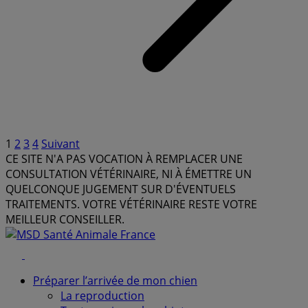
Pagination
1
2
3
4
Suivant
CE SITE N'A PAS VOCATION À REMPLACER UNE
des
CONSULTATION VÉTÉRINAIRE, NI À ÉMETTRE UN
publications
QUELCONQUE JUGEMENT SUR D'ÉVENTUELS
TRAITEMENTS. VOTRE VÉTÉRINAIRE RESTE VOTRE
MEILLEUR CONSEILLER.
Facebook
Youtube
Préparer l’arrivée de mon chien
La reproduction