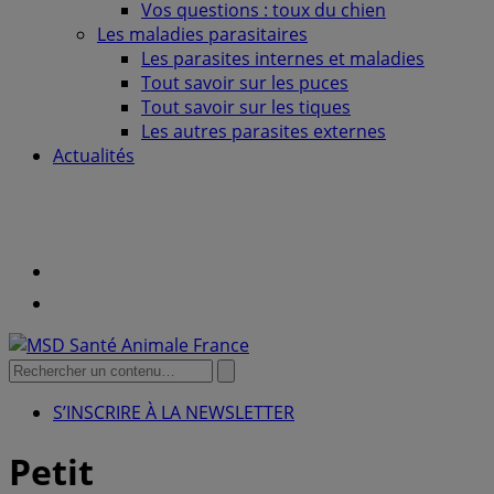
Vos questions : toux du chien
Les maladies parasitaires
Les parasites internes et maladies
Tout savoir sur les puces
Tout savoir sur les tiques
Les autres parasites externes
Actualités
La
santé
Youtube
de
mon
Facebook
chien
Search
Submit
search
for:
S’INSCRIRE À LA NEWSLETTER
Petit