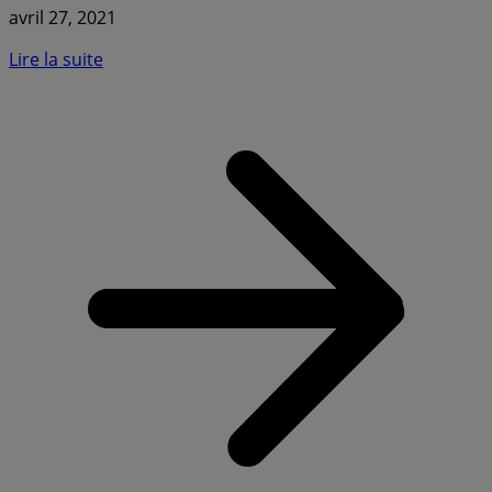
avril 27, 2021
Lire la suite
a
S
T