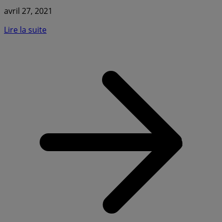
avril 27, 2021
Lire la suite
a
C
K
C