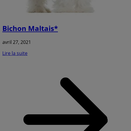
Bichon Maltais*
avril 27, 2021
Lire la suite
a
B
M